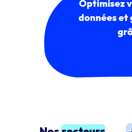
Optimisez v
données et g
grâ
Nos
secteurs