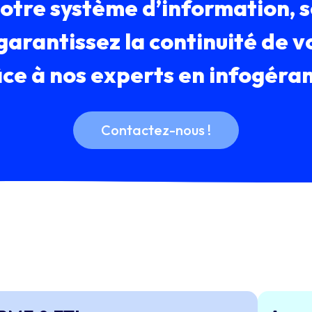
otre système d’information, s
arantissez la continuité de v
ce à nos experts en infogéra
Contactez-nous !