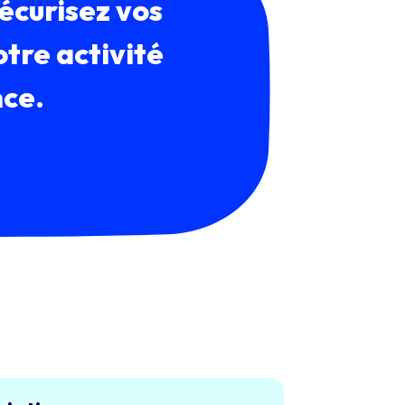
écurisez vos
otre activité
nce.