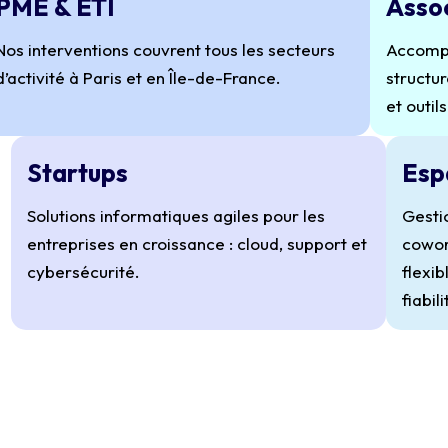
PME & ETI
Asso
Nos interventions couvrent tous les secteurs
Accomp
d’activité à Paris et en Île-de-France.
structu
et outil
Startups
Esp
Solutions informatiques agiles pour les
Gesti
entreprises en croissance : cloud, support et
cowor
cybersécurité.
flexib
fiabil