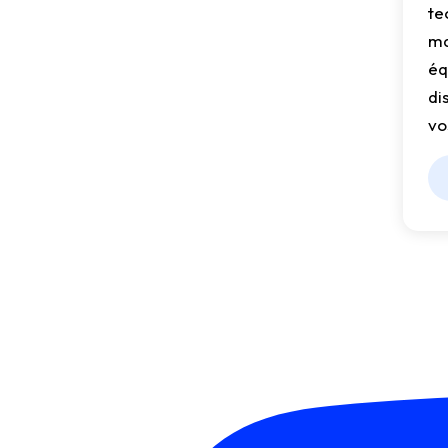
te
ma
éq
di
vo