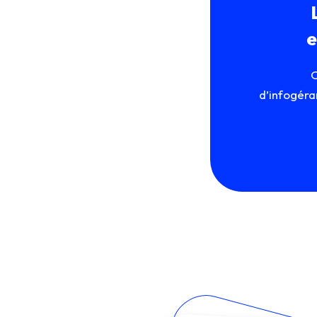
e
C
d’infogéra