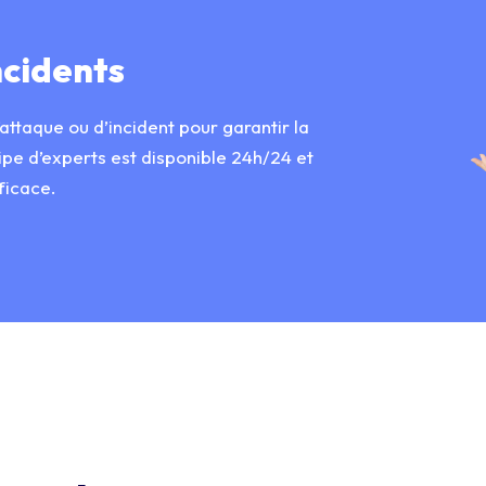
ncidents
attaque ou d’incident pour garantir la
ipe d’experts est disponible 24h/24 et
ficace.