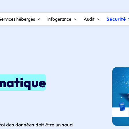
Services hébergés
Infogérance
Audit
Sécurité
matique
e vol des données doit être un souci