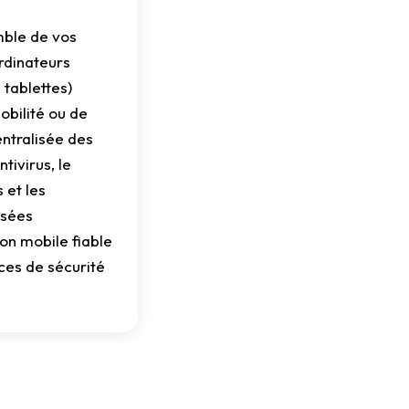
mble de vos
rdinateurs
 tablettes)
mobilité ou de
entralisée des
ntivirus, le
 et les
isées
ion mobile fiable
ces de sécurité