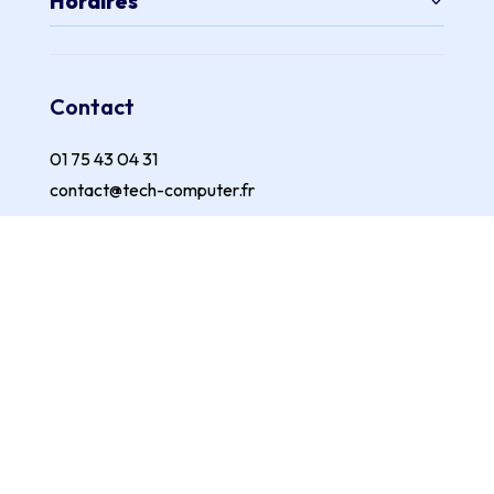
Horaires
Contact
01 75 43 04 31
contact@tech-computer.fr
Suivez-Nous
Tech Computer
est une marque de la société
Euro Tech
Conseil
Euro Tech Conseil SARL au Capital de : 120 000 €