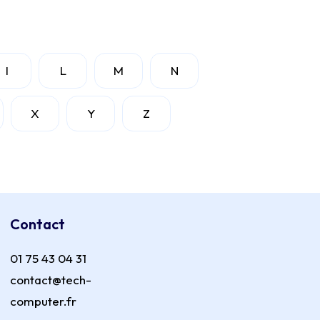
I
L
M
N
X
Y
Z
Contact
01 75 43 04 31
contact@tech-
computer.fr