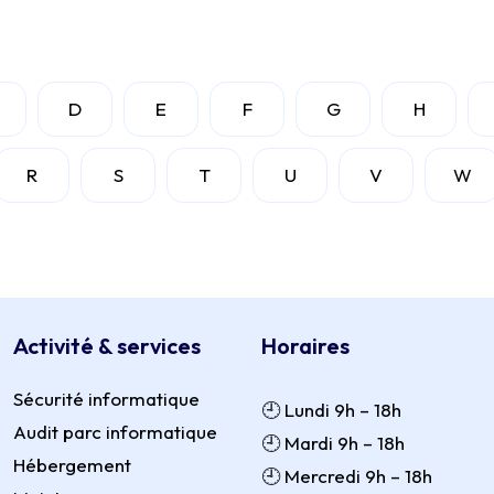
D
E
F
G
H
R
S
T
U
V
W
Activité & services
Horaires
Sécurité informatique
🕘 Lundi 9h – 18h
Audit parc informatique
🕘 Mardi 9h – 18h
Hébergement
🕘 Mercredi 9h – 18h