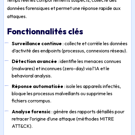
temps réel les comportements suspects, collecte des
données forensiques et permet une réponse rapide aux
attaques.
Fonctionnalités clés
Surveillance continue
: collecte et corrèle les données
d’activité des endpoints (processus, connexions réseau).
Détection avancée
: identifie les menaces connues
(malwares) et inconnues (zero-day) via l’IA et le
behavioral analysis
.
Réponse automatisée
: isole les appareils infectés,
bloque les processus malveillants ou supprime les
fichiers corrompus.
Analyse forensic
: génère des rapports détaillés pour
retracer l’origine d’une attaque (méthodes MITRE
ATT&CK).