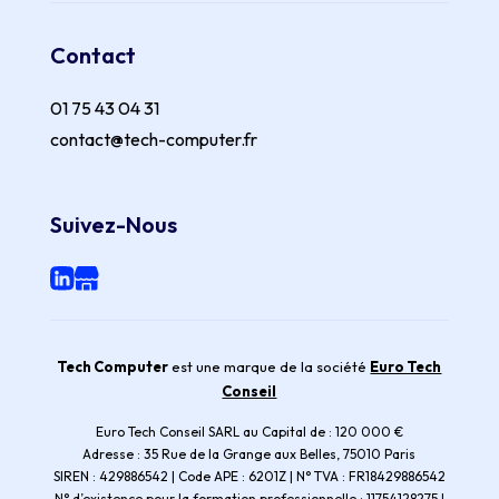
Contact
01 75 43 04 31
contact@tech-computer.fr
Suivez-Nous
Tech Computer
est une marque de la société
Euro Tech
Conseil
Euro Tech Conseil SARL au Capital de : 120 000 €
Adresse : 35 Rue de la Grange aux Belles, 75010 Paris
SIREN : 429886542 | Code APE : 6201Z | N° TVA : FR18429886542
N° d’existence pour la formation professionnelle : 11754128275 |