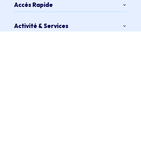
Accés Rapide
Activité & Services
Horaires
Contact
01 75 43 04 31
contact@tech-computer.fr
Suivez-Nous