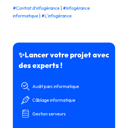
#
Contrat d’infogérance
| #
Infogérance
informatique
| #
L'infogérance
✨Lancer votre projet avec
des experts !
Audit parc informatique
Câblage informatique
Gestion serveurs