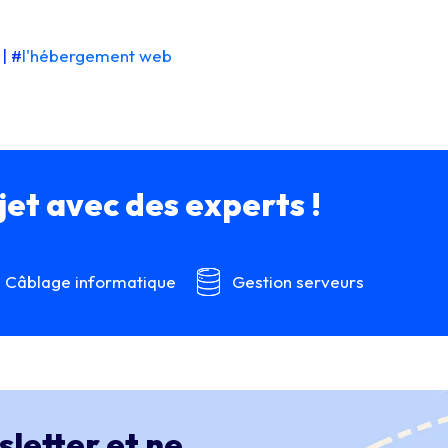
| #
l'hébergement web
et avec des experts !
Câblage informatique
Gestion serveurs
letter et ne