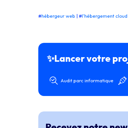
#
hébergeur web
| #
l'hébergement cloud
✨Lancer votre proj
Audit parc informatique
Recevez notre news