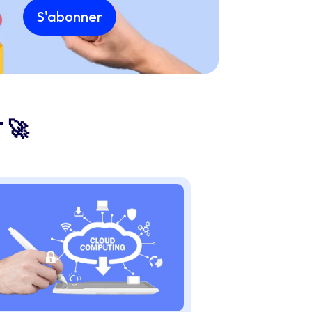
S'abonner
🚀​